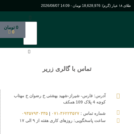
عیار (گرم): 18,628,976 تومان - 14:09 2026/08/07
0
تومان
0
تماس با گالری زریر
آدرس
: فارس- شیراز-شهید بهشتی خ رضوان خ مهتاب
کوچه 4 پلاک 109 همکف
شماره تماس
:
۳۶۲۲۳۵۲۷-۰۷۱
|
۰۹۳۵۷۹۳۰۳۳۵
ساعت پاسخگویی
: روزهای کاری هفته از ۹ الی ۱۷