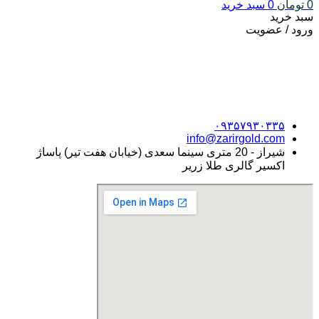
0
تومان
0
سبد خرید
سبد خرید
ورود / عضویت
۰۹۳۵۷۹۳۰۳۳۵
info@zarirgold.com
شیراز - 20 متری سینما سعدی (خیابان هفت تیر) پاساژ
اکسیر گالری طلا زریر