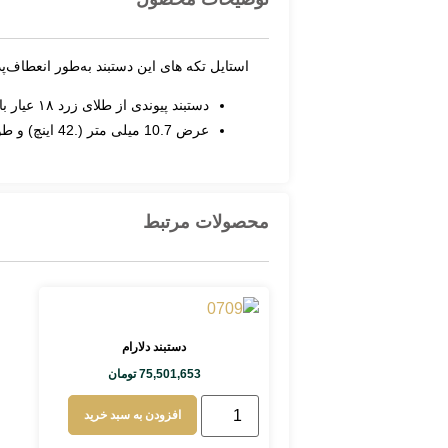
استایل تکه های این دستبند به‌طور انعطاف‌پ
دستبند پیوندی از طلای زرد ۱۸ عیار با بند تاشو.
عرض 10.7 میلی متر (.42 اینچ) و طول کل 18.4 سانتی متر (7.25 اینچ).
محصولات مرتبط
دستبند دلارام
75,501,653
تومان
افزودن به سبد خرید