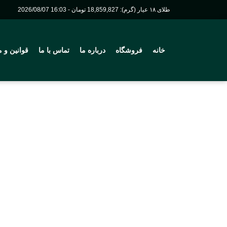
طلای ۱۸ عیار (گرم): 18,859,827 تومان - 16:03 2026/08/07
خانه
فروشگاه
درباره ما
تماس با ما
قوانین و 