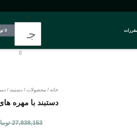
مقررات
0
تو
خانه
/
محصولات
/
دستبند
/ دست
دستبند با مهره ها
27,838,153
توما